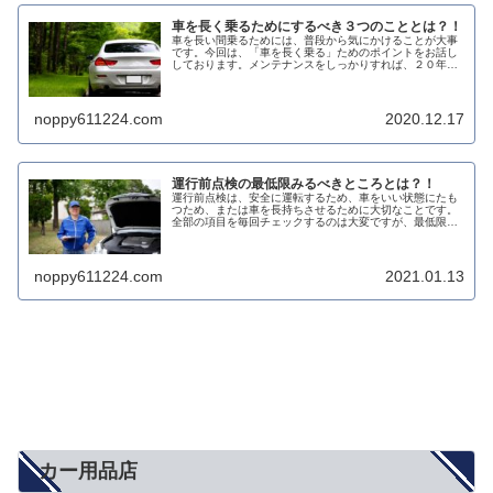
車を長く乗るためにするべき３つのこととは？！
車を長い間乗るためには、普段から気にかけることが大事
です。今回は、「車を長く乗る」ためのポイントをお話し
しております。メンテナンスをしっかりすれば、２０年同
じ車に乗ることも可能です。
noppy611224.com
2020.12.17
運行前点検の最低限みるべきところとは？！
運行前点検は、安全に運転するため、車をいい状態にたも
つため、または車を長持ちさせるために大切なことです。
全部の項目を毎回チェックするのは大変ですが、最低限毎
回確認したほうがいいところが３か所あるので、しっかり
確認して、安全で快適な運転をしましょう。
noppy611224.com
2021.01.13
カー用品店