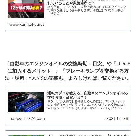
れていることや実施場所は？
車を所有しているなら、法律で定められているタイミング
で車検を受ける必要があります。車検だけでなく、車は
「法定点…
www.kamitake.net
「自動車のエンジンオイルの交換時期・目安」や「ＪＡＦ
に加入するメリット」、「ブレーキランプを交換する方
法・場所」
ついての記事も、よろしければご覧ください。
運転のプロが教える！自動車のエンジンオイルの
交換時期・目安とは？！
車を、いい状態で長持ちさせるためには、エンジンオイル
の定期的な交換が必要です。エンジンオイルの交換にはベ
ストなタイミングがあります。ぜひ、ベストなタイミング
を認識して、快適な運転ライフを送りましょう。
noppy611224.com
2021.01.28