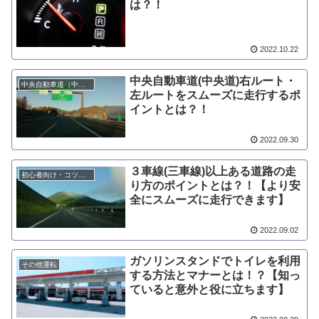
は？！
2022.10.22
中央自動車道(中央道)右ルート・
中央自動車道（中央道）
左ルートをスムーズに走行するポ
イントとは？！
2022.09.30
３車線(三車線)以上ある道路の走
初心者向け・コツ情報
り方のポイントとは？！【より安
全にスムーズに走行できます】
2022.09.02
ガソリンスタンドでトイレを利用
その他運転
する方法とマナーとは！？【知っ
ていると意外と役に立ちます】