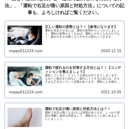
法」、「運転で右足が痛い原因と対処方法」についての記
事も、よろしければご覧ください。
正しい運転の姿勢とは？！【参考になります】
運転を安定させるには、運転の姿勢からしっかりしましょ
う。運転の姿勢がよくなれば、運転しやすくなるだけでな
く、疲れやすさや眠くなりやすさが変わってきます。
noppy611224.com
2020.12.15
運転で疲れるのを対策する方法とは？！【コンデ
ィションを整えましょう】
運転していると、どうしても疲れが出てきてしまいます。
なるべく疲れをためない・疲れにくくするためには、さま
ざまな工夫をしていく必要があります。運転による疲れを
軽減させて楽しい運転をしましょう。
noppy611224.com
2021.10.05
運転で右足が痛い原因と対処方法とは？！
運転で右足が痛くなるのには原因があります。しっかり原
因を理解し適切な対処をして、運転をもっと楽しめるよう
にしましょう。