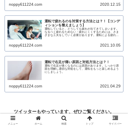
noppy611224.com
2020.12.15
運転で疲れるのを対策する方法とは？！【コンデ
ィションを整えましょう】
運転していると、どうしても疲れが出てきてしまいます。
なるべく疲れをためない・疲れにくくするためには、さま
ざまな工夫をしていく必要があります。運転による疲れを
軽減させて楽しい運転をしましょう。
noppy611224.com
2021.10.05
運転で右足が痛い原因と対処方法とは？！
運転で右足が痛くなるのには原因があります。しっかり原
因を理解し適切な対処をして、運転をもっと楽しめるよう
にしましょう。
noppy611224.com
2021.04.29
ツイッターもやっています、ぜひご覧ください。
Tweets by noppy611224
メニュー
ホーム
検索
トップ
サイドバー