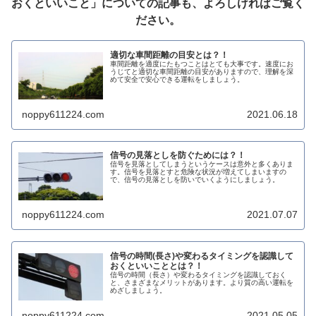
おくといいこと」についての記事も、よろしければご覧く
ださい。
適切な車間距離の目安とは？！
車間距離を適度にたもつことはとても大事です。速度にお
うじてと適切な車間距離の目安がありますので、理解を深
めて安全で安心できる運転をしましょう。
noppy611224.com
2021.06.18
信号の見落としを防ぐためには？！
信号を見落としてしまうというケースは意外と多くありま
す。信号を見落とすと危険な状況が増えてしまいますの
で、信号の見落としを防いでいくようにしましょう。
noppy611224.com
2021.07.07
信号の時間(長さ)や変わるタイミングを認識して
おくといいこととは？！
信号の時間（長さ）や変わるタイミングを認識しておく
と、さまざまなメリットがあります。より質の高い運転を
めざしましょう。
noppy611224.com
2021.05.05