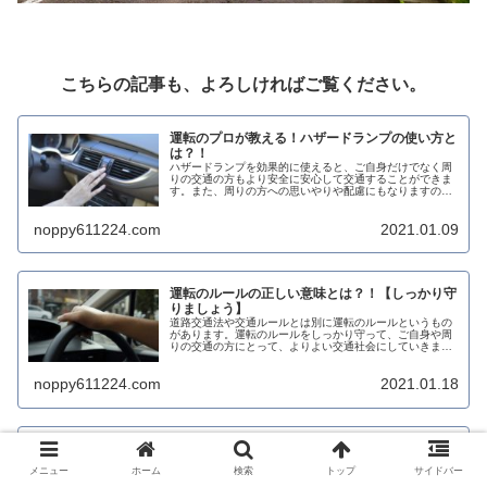
こちらの記事も、よろしければご覧ください。
運転のプロが教える！ハザードランプの使い方と
は？！
ハザードランプを効果的に使えると、ご自身だけでなく周
りの交通の方もより安全に安心して交通することができま
す。また、周りの方への思いやりや配慮にもなりますの
で、ぜひハザードランプを有効的に使っていきましょう。
noppy611224.com
2021.01.09
運転のルールの正しい意味とは？！【しっかり守
りましょう】
道路交通法や交通ルールとは別に運転のルールというもの
があります。運転のルールをしっかり守って、ご自身や周
りの交通の方にとって、よりよい交通社会にしていきまし
ょう。
noppy611224.com
2021.01.18
運転マナーの基本とは？！【しっかり守りましょ
う】
メニュー
ホーム
検索
トップ
サイドバー
運転マナーは、運転しつづけていくためには必須になりま